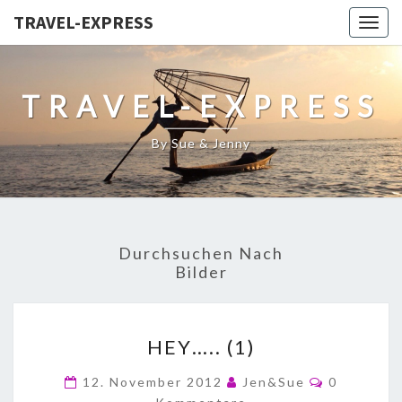
TRAVEL-EXPRESS
Togg
navig
TRAVEL-EXPRESS
By Sue & Jenny
Durchsuchen Nach
Bilder
HEY….. (1)
12. November 2012
Jen&Sue
0