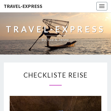
TRAVEL-EXPRESS
Togg
navig
TRAVEL-EXPRESS
By Sue & Jenny
CHECKLISTE REISE