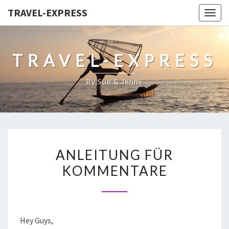
TRAVEL-EXPRESS
Togg
navig
TRAVEL-EXPRESS
By Sue & Jenny
ANLEITUNG FÜR
KOMMENTARE
Hey Guys,