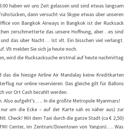
8:00 haben wir uns Zeit gelassen und sind etwas langsam
rühstücken, dann versucht via Skype etwas über unseren
fice von Bangkok Airways in Bangkok ist der Rucksack
chen zerschmetterte das unsere Hoffnung, aber…es sind
nd das über Nacht… Ist vlt. Ein bisschen viel verlangt.
f. Vlt melden Sie sich ja heute noch.
ben, wird die Rucksacksuche erstmal auf heute nachmittag
as die hiesige Airline Air Mandalay keine Kreditkarten
rflug nur online reservieren. Das gleiche gilt für Ballons
ch vor Ort Cash bezahlt werden.
on. Also aufgeht’s …. In die größte Metropole Myanmars!
 nur um die Ecke – auf der Karte sah es näher aus) zur
hlt. Check! Mit dem Taxi durch die ganze Stadt (ca € 2,50)
m FMI Center, im Zentrum/Downtown von Yangon)…. Was