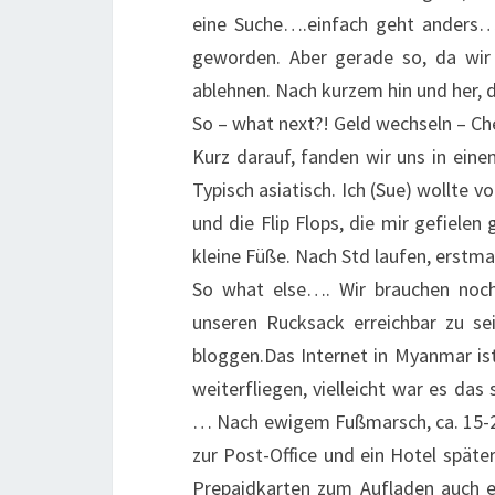
eine Suche….einfach geht anders… 
geworden. Aber gerade so, da wir n
ablehnen. Nach kurzem hin und her, 
So – what next?! Geld wechseln – Ch
Kurz darauf, fanden wir uns in ein
Typisch asiatisch. Ich (Sue) wollte v
und die Flip Flops, die mir gefielen
kleine Füße. Nach Std laufen, erstm
So what else…. Wir brauchen noch
unseren Rucksack erreichbar zu s
bloggen.Das Internet in Myanmar i
weiterfliegen, vielleicht war es da
… Nach ewigem Fußmarsch, ca. 15-20
zur Post-Office und ein Hotel spät
Prepaidkarten zum Aufladen auch 