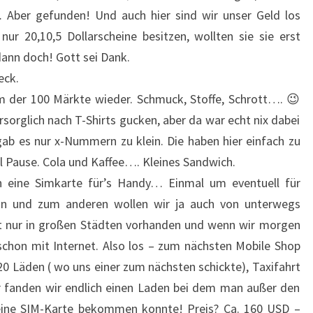
Aber gefunden! Und auch hier sind wir unser Geld los
ur 20,10,5 Dollarscheine besitzen, wollten sie sie erst
dann doch! Gott sei Dank.
eck.
em der 100 Märkte wieder. Schmuck, Stoffe, Schrott…. 😉
orsorglich nach T-Shirts gucken, aber da war echt nix dabei
 gab es nur x-Nummern zu klein. Die haben hier einfach zu
al Pause. Cola und Kaffee…. Kleines Sandwich.
 eine Simkarte für’s Handy… Einmal um eventuell für
ein und zum anderen wollen wir ja auch von unterwegs
st nur in großen Städten vorhanden und wenn wir morgen
s schon mit Internet. Also los – zum nächsten Mobile Shop
 Läden ( wo uns einer zum nächsten schickte), Taxifahrt
er fanden wir endlich einen Laden bei dem man außer den
eine SIM-Karte bekommen konnte! Preis? Ca. 160 USD –