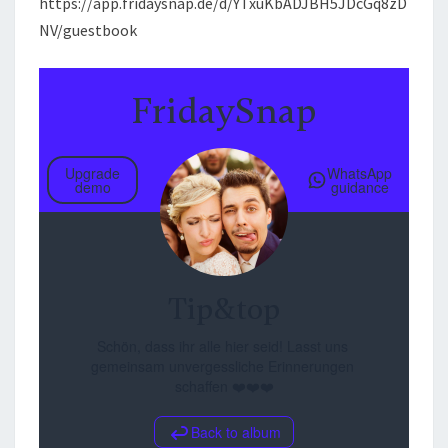
https://app.fridaysnap.de/d/YTxuKbADJBH5JDcGq8zD
NV/guestbook