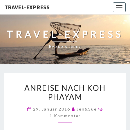
TRAVEL-EXPRESS
Togg
navig
TRAVEL-EXPRESS
By Sue & Jenny
ANREISE NACH KOH
PHAYAM
29. Januar 2016
Jen&Sue
1 Kommentar