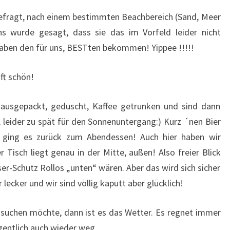
gefragt, nach einem bestimmten Beachbereich (Sand, Meer
s wurde gesagt, dass sie das im Vorfeld leider nicht
haben den für uns, BESTten bekommen! Yippee !!!!!
aft schön!
ausgepackt, geduscht, Kaffee getrunken und sind dann
leider zu spät für den Sonnenuntergang:) Kurz ´nen Bier
 ging es zurück zum Abendessen! Auch hier haben wir
 Tisch liegt genau in der Mitte, außen! Also freier Blick
er-Schutz Rollos „unten“ wären. Aber das wird sich sicher
ecker und wir sind völlig kaputt aber glücklich!
suchen möchte, dann ist es das Wetter. Es regnet immer
gentlich auch wieder weg.