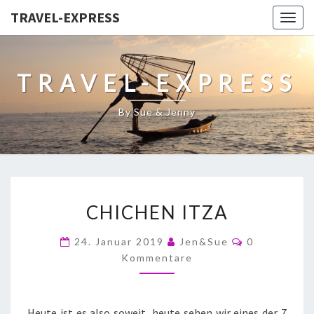
TRAVEL-EXPRESS
Togg
navig
TRAVEL-EXPRESS
By Sue & Jenny
CHICHEN ITZA
24. Januar 2019
Jen&Sue
0
Kommentare
Heute ist es also soweit, heute sehen wir eines der 7