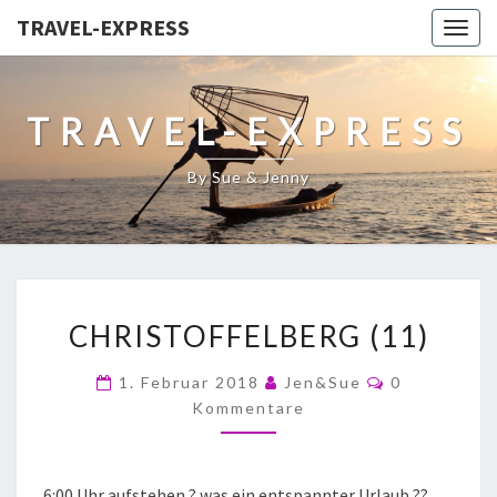
TRAVEL-EXPRESS
Togg
navig
TRAVEL-EXPRESS
By Sue & Jenny
CHRISTOFFELBERG (11)
1. Februar 2018
Jen&Sue
0
Kommentare
6:00 Uhr aufstehen ? was ein entspannter Urlaub ??