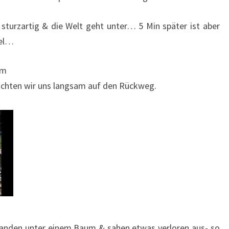
sturzartig & die Welt geht unter… 5 Min später ist aber
mel…
em
achten wir uns langsam auf den Rückweg.
standen unter einem Baum & sahen etwas verloren aus- so