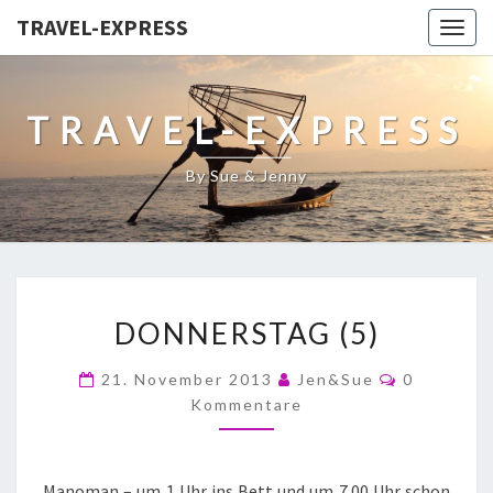
TRAVEL-EXPRESS
Togg
navig
TRAVEL-EXPRESS
By Sue & Jenny
DONNERSTAG (5)
21. November 2013
Jen&Sue
0
Kommentare
Manoman – um 1 Uhr ins Bett und um 7.00 Uhr schon