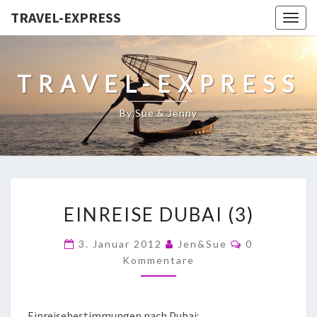
TRAVEL-EXPRESS
Togg
navig
TRAVEL-EXPRESS
By Sue & Jenny
EINREISE DUBAI (3)
3. Januar 2012
Jen&Sue
0
Kommentare
Einreisebestimmungen nach Dubai: