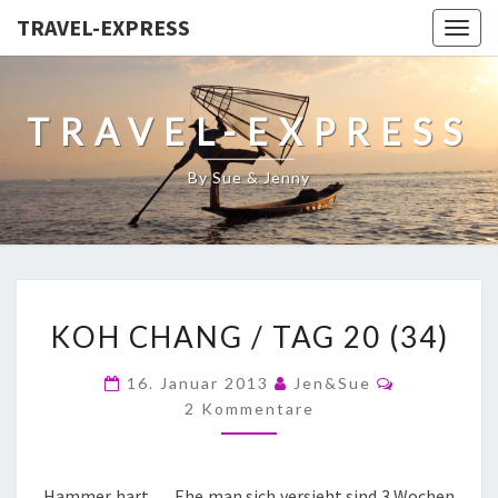
TRAVEL-EXPRESS
Togg
navig
TRAVEL-EXPRESS
By Sue & Jenny
KOH CHANG / TAG 20 (34)
16. Januar 2013
Jen&Sue
2 Kommentare
Hammer hart,… Ehe man sich versieht sind 3 Wochen