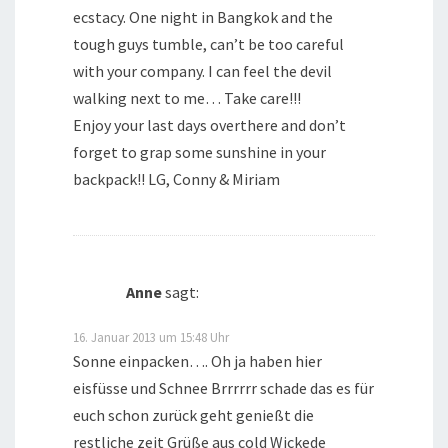
ecstacy. One night in Bangkok and the
tough guys tumble, can’t be too careful
with your company. I can feel the devil
walking next to me… Take care!!!
Enjoy your last days overthere and don’t
forget to grap some sunshine in your
backpack!! LG, Conny & Miriam
Anne
sagt:
16. Januar 2013 um 15:48 Uhr
Sonne einpacken…. Oh ja haben hier
eisfüsse und Schnee Brrrrrr schade das es für
euch schon zurück geht genießt die
restliche zeit Grüße aus cold Wickede