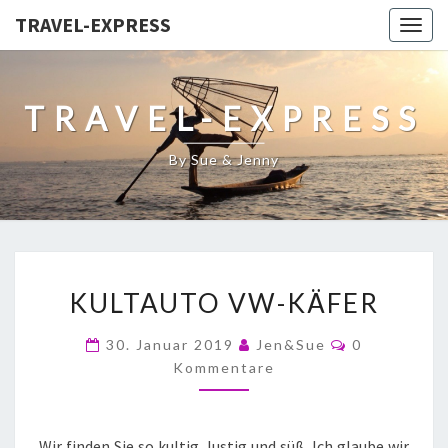
TRAVEL-EXPRESS
Togg
navig
TRAVEL-EXPRESS
By Sue & Jenny
KULTAUTO VW-KÄFER
30. Januar 2019
Jen&Sue
0
Kommentare
Wir finden Sie so kultig, lustig und süß. Ich glaube wir