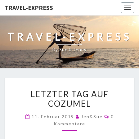
TRAVEL-EXPRESS
Togg
navig
TRAVEL-EXPRESS
By Sue & Jenny
LETZTER TAG AUF
COZUMEL
11. Februar 2019
Jen&Sue
0
Kommentare