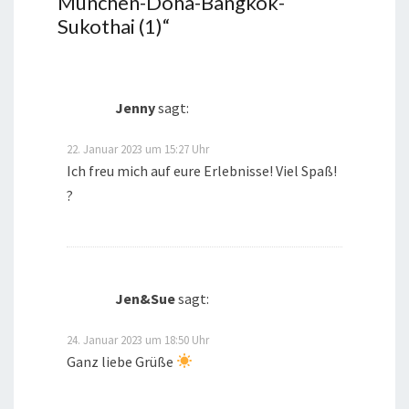
München-Doha-Bangkok-
Sukothai (1)
“
Jenny
sagt:
22. Januar 2023 um 15:27 Uhr
Ich freu mich auf eure Erlebnisse! Viel Spaß!
?
Jen&Sue
sagt:
24. Januar 2023 um 18:50 Uhr
Ganz liebe Grüße