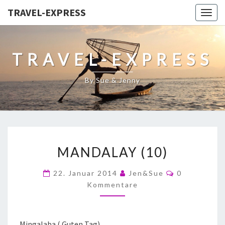
TRAVEL-EXPRESS
Togg
navig
TRAVEL-EXPRESS
By Sue & Jenny
MANDALAY (10)
22. Januar 2014
Jen&Sue
0
Kommentare
Mingalaba ( Guten Tag),