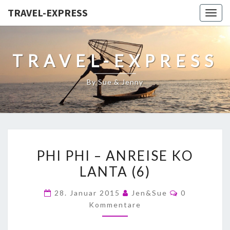
TRAVEL-EXPRESS
Togg
navig
TRAVEL-EXPRESS
By Sue & Jenny
PHI PHI – ANREISE KO
LANTA (6)
28. Januar 2015
Jen&Sue
0
Kommentare