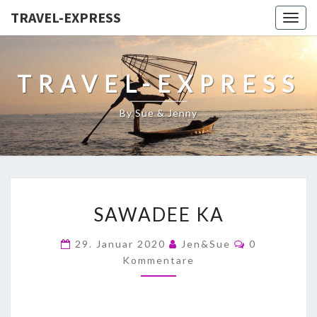
TRAVEL-EXPRESS
Togg
navig
TRAVEL-EXPRESS
By Sue & Jenny
SAWADEE KA
29. Januar 2020
Jen&Sue
0
Kommentare