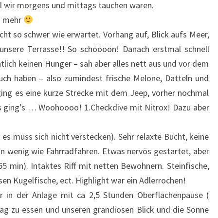
il wir morgens und mittags tauchen waren.
en mehr
cht so schwer wie erwartet. Vorhang auf, Blick aufs Meer,
unsere Terrasse!! So schöööön! Danach erstmal schnell
tlich keinen Hunger – sah aber alles nett aus und vor dem
ch haben – also zumindest frische Melone, Datteln und
ing es eine kurze Strecke mit dem Jeep, vorher nochmal
os ging’s … Woohoooo! 1.Checkdive mit Nitrox! Dazu aber
s muss sich nicht verstecken). Sehr relaxte Bucht, keine
ein wenig wie Fahrradfahren. Etwas nervös gestartet, aber
 55 min). Intaktes Riff mit netten Bewohnern. Steinfische,
sen Kugelfische, ect. Highlight war ein Adlerrochen!
 in der Anlage mit ca 2,5 Stunden Oberflächenpause (
tag zu essen und unseren grandiosen Blick und die Sonne