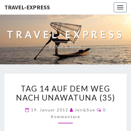
TRAVEL-EXPRESS
Togg
navig
TRAVEL-EXPRESS
By Sue & Jenny
TAG 14 AUF DEM WEG
NACH UNAWATUNA (35)
19. Januar 2012
Jen&Sue
0
Kommentare