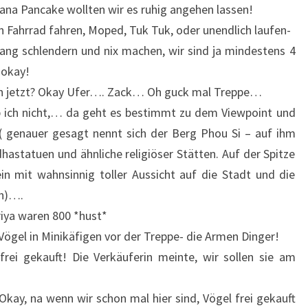
ana Pancake wollten wir es ruhig angehen lassen!
in Fahrrad fahren, Moped, Tuk Tuk, oder unendlich laufen-
lang schlendern und nix machen, wir sind ja mindestens 4
ookay!
in jetzt? Okay Ufer…. Zack… Oh guck mal Treppe…
ub ich nicht,… da geht es bestimmt zu dem Viewpoint und
( genauer gesagt nennt sich der Berg Phou Si – auf ihm
astatuen und ähnliche religiöser Stätten. Auf der Spitze
in mit wahnsinnig toller Aussicht auf die Stadt und die
n)….
riya waren 800 *hust*
Vögel in Minikäfigen vor der Treppe- die Armen Dinger!
ei gekauft! Die Verkäuferin meinte, wir sollen sie am
 Okay, na wenn wir schon mal hier sind, Vögel frei gekauft