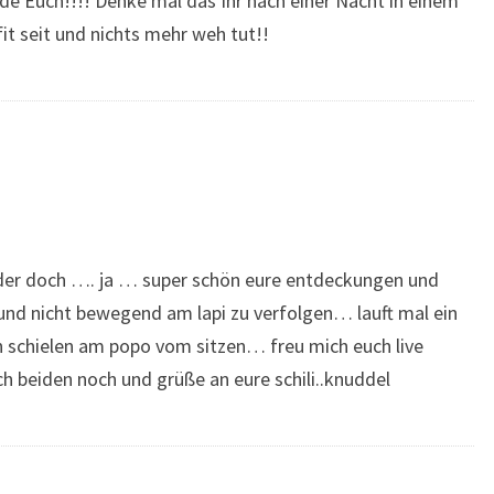
de Euch!!!! Denke mal das Ihr nach einer Nacht in einem
it seit und nichts mehr weh tut!!
der doch …. ja … super schön eure entdeckungen und
nd nicht bewegend am lapi zu verfolgen… lauft mal ein
n schielen am popo vom sitzen… freu mich euch live
h beiden noch und grüße an eure schili..knuddel