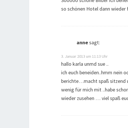
Sooooo schöne Bilder ich benei
so schönen Hotel dann wieder f
anne
sagt:
3. Januar 2013 um 11:13 Uhr
hallo karla unmd sue ..
ich euch beneiden..hmm nein o
berichte…macht spaß sitzend u
wenig für mich mit ..habe scho
wieder zusehen … viel spaß euc