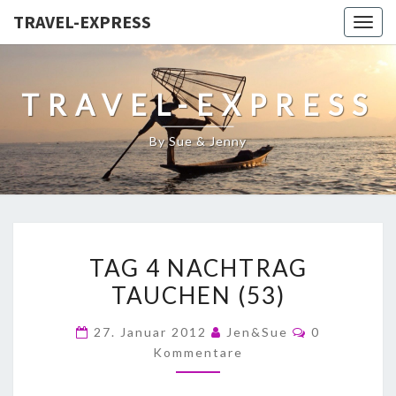
TRAVEL-EXPRESS
Togg
navig
TRAVEL-EXPRESS
By Sue & Jenny
TAG 4 NACHTRAG
TAUCHEN (53)
27. Januar 2012
Jen&Sue
0
Kommentare