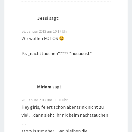
Jessi
sagt:
26. Januar 2012 um 10:17 Uhr
Wir wollen FOTOS
P.s „nachttauchen“???? *huuuuust*
Miriam
sagt:
26. Januar 2012 um 11:00 Uhr
Hey girls, feiert schön aber trink nicht zu
viel…dann sieht ihr nix beim nachttauchen
…
story is gut aber…wo bleiben die