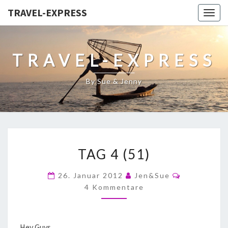
TRAVEL-EXPRESS
Togg
navig
TRAVEL-EXPRESS
By Sue & Jenny
TAG 4 (51)
26. Januar 2012
Jen&Sue
4 Kommentare
Hey Guys,