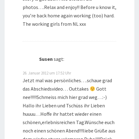
photos….Relax and enjoy!! Before u know it,
you’re back home again working (too) hard.
The working girls from NL xxx
Susen
sagt:
26. Januar 2012 um 17:52 Uhr
Jetzt mal was persönliches….schaue grad
das Abschiedsvideo… Outtakes
Gott
nee!!!!!Schmeiss mich hier grad weg…:-)
Hallo ihr Lieben und Tschüss ihr Lieben
huuuu…Hoffe ihr hattet wieder einen
schönen,erlebnisreichen Tag.Wünsche euch
noch einen schönen Abend!!!liebe Grüße aus