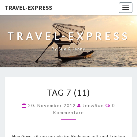
TRAVEL-EXPRESS
Togg
navig
TRAVEL-EXPRESS
By Sue & Jenny
TAG 7 (11)
20. November 2012
Jen&Sue
0
Kommentare
Hey Guys, sitzen gerade im Beduinenzelt und trinken