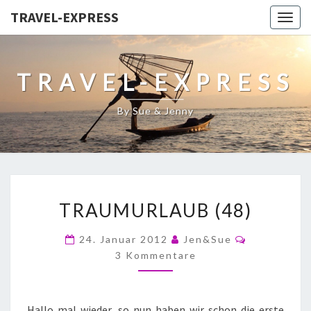
TRAVEL-EXPRESS
Togg
navig
TRAVEL-EXPRESS
By Sue & Jenny
TRAUMURLAUB (48)
24. Januar 2012
Jen&Sue
3 Kommentare
Hallo mal wieder, so nun haben wir schon die erste