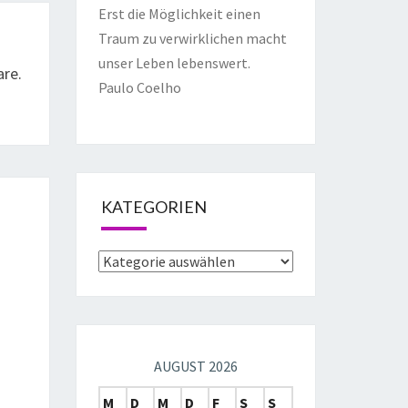
Erst die Möglichkeit einen
Traum zu verwirklichen macht
unser Leben lebenswert.
are.
Paulo Coelho
KATEGORIEN
AUGUST 2026
M
D
M
D
F
S
S