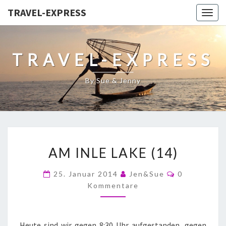
TRAVEL-EXPRESS
Togg
navig
TRAVEL-EXPRESS
By Sue & Jenny
AM INLE LAKE (14)
25. Januar 2014
Jen&Sue
0
Kommentare
Heute sind wir gegen 8:30 Uhr aufgestanden, gegen