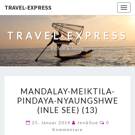
TRAVEL-EXPRESS
Togg
navig
TRAVEL-EXPRESS
By Sue & Jenny
MANDALAY-MEIKTILA-
PINDAYA-NYAUNGSHWE
(INLE SEE) (13)
25. Januar 2014
Jen&Sue
0
Kommentare