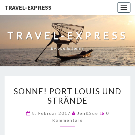
TRAVEL-EXPRESS
Togg
navig
TRAVEL-EXPRESS
By Sue & Jenny
SONNE! PORT LOUIS UND
STRÄNDE
8. Februar 2017
Jen&Sue
0
Kommentare