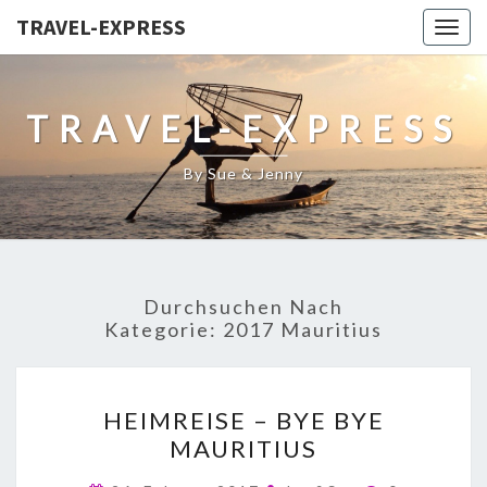
TRAVEL-EXPRESS
Togg
navig
TRAVEL-EXPRESS
By Sue & Jenny
Durchsuchen Nach
Kategorie:
2017 Mauritius
HEIMREISE – BYE BYE
MAURITIUS