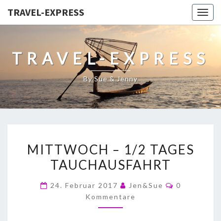
TRAVEL-EXPRESS
Togg
navig
TRAVEL-EXPRESS
By Sue & Jenny
MITTWOCH – 1/2 TAGES
TAUCHAUSFAHRT
24. Februar 2017
Jen&Sue
0
Kommentare