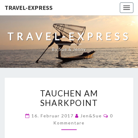
TRAVEL-EXPRESS
Togg
navig
TRAVEL-EXPRESS
By Sue & Jenny
TAUCHEN AM
SHARKPOINT
16. Februar 2017
Jen&Sue
0
Kommentare